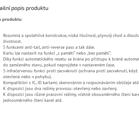
ailní popis produktu
s
produktu
Rozumná a spolehlivá konstrukce, nízká hlučnost, plynulý chod a dlouh
životnost.
S funkcemi anti-tail, anti-reverse pass a tak dále.
Kartu lze nastavit na funkci „s pamětí“ nebo „bez paměti“.
Díky funkci automatického resetu se brána po přístupu k bráně automat
do zamčeného stavu, pokud neprojdete v nastaveném čase.
S infračervenou funkcí proti zacvaknutí (ochrana proti zacvaknutí, když
otevřená nebo v pohybu).
Kompatibilní s IC, ID kartami, skenováním a rozpoznáváním obličeje atd
K dispozici jsou dva režimy provozu: otevřený nebo zavřený.
K dispozici jsou různé pracovní režimy, včetně obousměrného čtení kar
jednosměrného čtení karet atd.