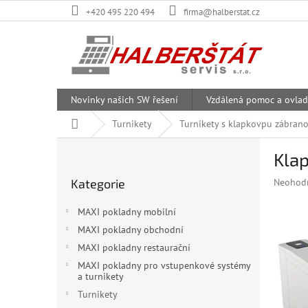
Přejít
+420 495 220 494
firma@halberstat.cz
na
obsah
Novinky našich SW řešení
Vzdálená pomoc a ovlad
Domů
Turnikety
Turnikety s klapkovpu zábran
P
Klap
o
Přeskočit
s
Průměr
Kategorie
Neohod
kategorie
t
hodnoce
r
produkt
MAXI pokladny mobilní
a
je
MAXI pokladny obchodní
n
0,0
z
MAXI pokladny restaurační
n
5
í
MAXI pokladny pro vstupenkové systémy
hvězdiče
a turnikety
p
a
Turnikety