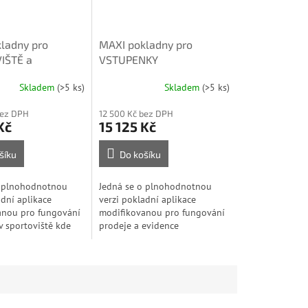
ladny pro
MAXI pokladny pro
IŠTĚ a
VSTUPENKY
TY
Skladem
(>5 ks)
Skladem
(>5 ks)
bez DPH
12 500 Kč bez DPH
Kč
15 125 Kč
šíku
Do košíku
o plnohodnotnou
Jedná se o plnohodnotnou
adní aplikace
verzi pokladní aplikace
anou pro fungování
modifikovanou pro fungování
v sportoviště kde
prodeje a evidence
ého centra jako
VSTUPENEK jako jsou MUZEA,
y, Wake parky,
GALERIE, Vstupy do skal,
é kluby a...
Kulturní památky a další...