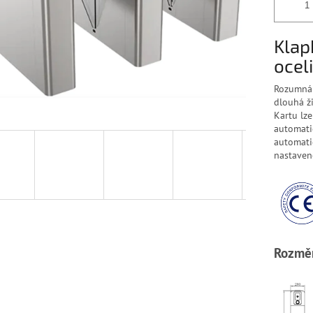
Klap
ocel
Rozumná a
dlouhá ži
Kartu lze
automatic
automati
nastaven
Rozmě