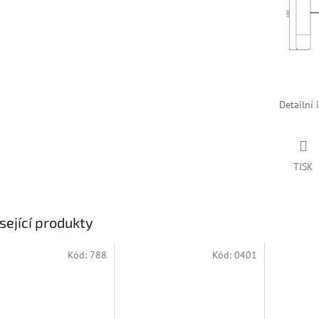
Detailní 
TISK
sející produkty
Kód:
788
Kód:
0401