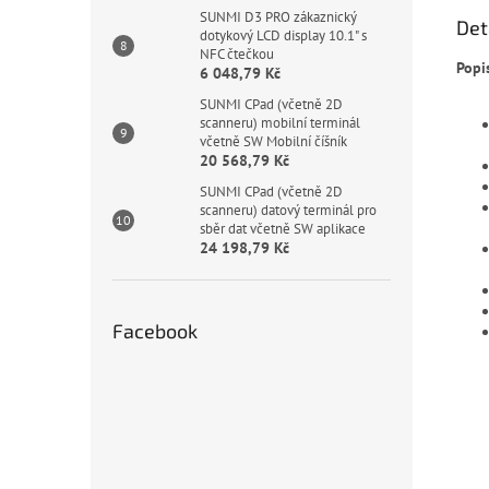
SUNMI D3 PRO zákaznický
Det
dotykový LCD display 10.1" s
NFC čtečkou
Popi
6 048,79 Kč
SUNMI CPad (včetně 2D
scanneru) mobilní terminál
včetně SW Mobilní číšník
20 568,79 Kč
SUNMI CPad (včetně 2D
scanneru) datový terminál pro
sběr dat včetně SW aplikace
24 198,79 Kč
Facebook