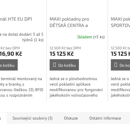
nál HTE EU DP1
MAXI pokladny pro
MAXI pok
DĚTSKÁ CENTRA a
SPORTOV
ZÁBAVNÍ ZAŘÍZENÍ
TURNIKE
a na dotaz dodání 3 až 5
Skladem
(>5 ks)
týdnů
(1 ks)
 Kč bez DPH
12 500 Kč bez DPH
12 500 Kč 
16,90 Kč
15 125 Kč
15 125 
o košíku
Do košíku
Do ko
 terminál montovaný na
Jedná se o plnohodnotnou
Jedná se 
ety a branky, s
verzi pokladní aplikace
verzi pokl
ovanou čtečkou 2D, RFID
modifikovanou pro fungování
modifikov
kou s rozpoznáním
jakéhokoliv volnočasového
jakéhokoli
je. Při průchodu načtete
centra jako jsou Dětská centra.
volnočasov
ěnou vstupenku přes
Součástí těchto řešení je vždy
jsou Bazén
ovaný...
několik...
Kulečníkov
s
Související soubory (3)
Diskuze
Ostatní informace