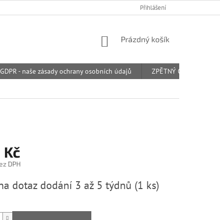
Přihlášení
NÁKUPNÍ
Prázdný košík
KOŠÍK
GDPR - naše zásady ochrany osobních údajů
ZPĚTNÝ ODBĚR ODPAD
 Kč
bez DPH
na dotaz dodání 3 až 5 týdnů
(1 ks)