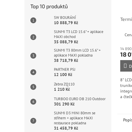
Top 10 produktů
SW BOURÁNÍ
Termi
10 888,79 Kč
SUNMI T3 LCD 15.6" + aplikace
Cen
MAXI obchod
35 088,79 Kč
14 890
SUNMI T3 80mm LCD 15.6" +
18 0
aplikace MAXI pokladna
38 718,79 Kč
D
PARTNER P5J
12 100 Kč
8" LCD
Zebra ZQ110
trunik
1 210 Kč
integr
a čteč
TURBOO EURO DB 210 Outdoor
obliče
301 290 Kč
vytišt
SUNMI D3 MINI 80mm se
integr
střihem + aplikace MAXI
Popi
restaurace pokladna
31 458,79 Kč