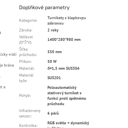
Doplňkové parametry
Turnikety s klapkovpu
Kategorie
:
zábranou
Záruka
:
2 roky
á
Velikost
1400*280*980 mm
(D*Š*V)
:
Šířka
550 mm
icky vrátí
průchodu
:
Příkon
:
50 W
 je brána
Materiál
:
δ=1,5 mm SUS304
Materiál
.
SUS201
tyče
:
et a
Poloautomatický
stativový turniket s
Pohyb
:
funkcí proti zpětnému
průchodu
Infračervený
6 párů
senzor
:
RGB světlo + dynamický
Kontrolka
: