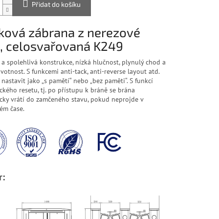
Přidat do košíku
ková zábrana z nerezové
i, celosvařovaná K249
 spolehlivá konstrukce, nízká hlučnost, plynulý chod a
votnost. S funkcemi anti-tack, anti-reverse layout atd.
 nastavit jako „s pamětí“ nebo „bez paměti“. S funkcí
kého resetu, tj. po přístupu k bráně se brána
cky vrátí do zamčeného stavu, pokud neprojde v
ém čase.
r: