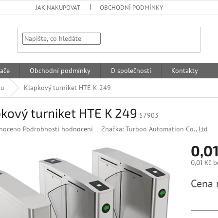
JAK NAKUPOVAT
OBCHODNÍ PODMÍNKY
HLEDAT
ače
Obchodní podmínky
O společnosti
Kontakty
ou
Klapkový turniket HTE K 249
kový turniket HTE K 249
57903
né
noceno
Podrobnosti hodnocení
Značka:
Turboo Automation Co., Ltd
ní
0,01
u
0,01 Kč 
Měrná
Cena 
cena:
k.