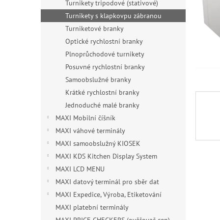
n
Turnikety tripodové (stativové)
e
Turnikety s klapkovpu zábranou
l
Turniketové branky
Optické rychlostní branky
Plnoprůchodové turnikety
Posuvné rychlostní branky
Samoobslužné branky
Krátké rychlostní branky
Jednoduché malé branky
MAXI Mobilní číšník
MAXI váhové terminály
MAXI samoobslužný KIOSEK
MAXI KDS Kitchen Display System
MAXI LCD MENU
MAXI datový terminál pro sběr dat
MAXI Expedice, Výroba, Etiketování
MAXI platební terminály