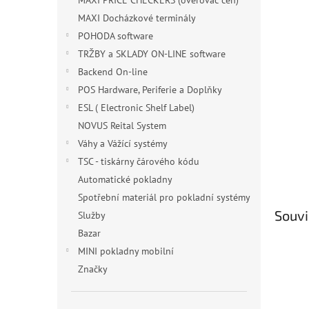
MAXI PRICE CHECKERS (ověřovač cen)
MAXI Docházkové terminály
POHODA software
TRŽBY a SKLADY ON-LINE software
Backend On-line
POS Hardware, Periferie a Doplňky
ESL ( Electronic Shelf Label)
NOVUS Reital System
Váhy a Vážící systémy
TSC - tiskárny čárového kódu
Automatické pokladny
Spotřební materiál pro pokladní systémy
Souvi
Služby
Bazar
MINI pokladny mobilní
Značky