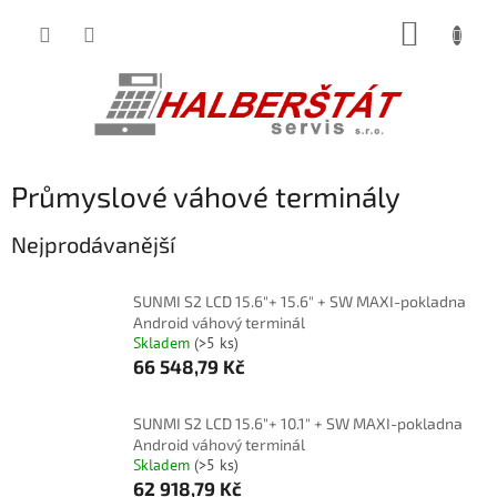
Přejít
NÁKUP
na
obsah
KOŠÍK
Průmyslové váhové terminály
Nejprodávanější
SUNMI S2 LCD 15.6"+ 15.6" + SW MAXI-pokladna
Android váhový terminál
Skladem
(>5 ks)
66 548,79 Kč
SUNMI S2 LCD 15.6"+ 10.1" + SW MAXI-pokladna
Android váhový terminál
Skladem
(>5 ks)
62 918,79 Kč