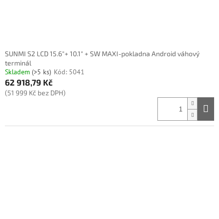
k
t
ů
SUNMI S2 LCD 15.6"+ 10.1" + SW MAXI-pokladna Android váhový
terminál
Skladem
(>5 ks)
Kód:
5041
62 918,79 Kč
(51 999 Kč bez DPH)