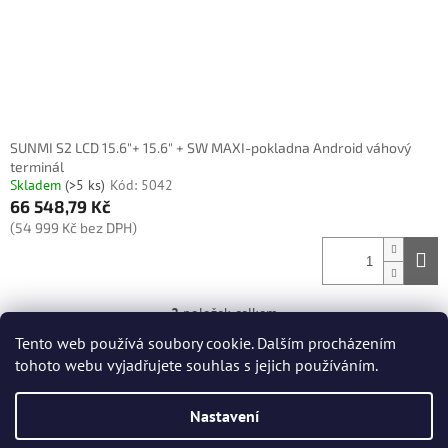
SUNMI S2 LCD 15.6"+ 15.6" + SW MAXI-pokladna Android váhový
terminál
Skladem
(>5 ks)
Kód:
5042
66 548,79 Kč
(54 999 Kč bez DPH)
2
položek celkem
O
v
Tento web používá soubory cookie. Dalším procházením
l
Z
tohoto webu vyjadřujete souhlas s jejich používáním.
á
á
d
Vytvořil Shoptet
p
a
Nastavení
a
c