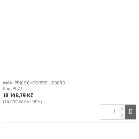
i
t
s
ů
p
r
o
d
u
k
t
ů
MAXI PRICE CHECKERS LICOERD
Kód:
9023
18 148,79 Kč
(14 999 Kč bez DPH)