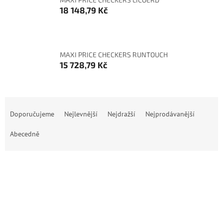
18 148,79 Kč
MAXI PRICE CHECKERS RUNTOUCH
15 728,79 Kč
Ř
a
Doporučujeme
Nejlevnější
Nejdražší
Nejprodávanější
z
e
Abecedně
n
í
p
OTEVŘÍT FILTR
r
o
V
d
ý
u
p
k