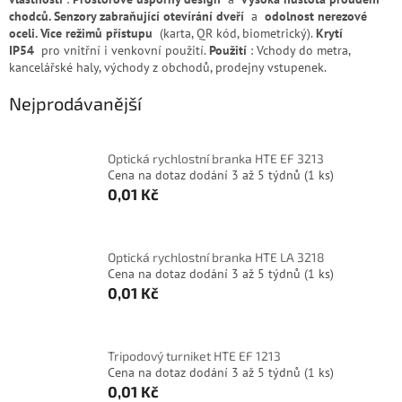
chodců.
Senzory zabraňující otevírání dveří
a
odolnost nerezové
oceli.
Více režimů přístupu
(karta, QR kód, biometrický).
Krytí
IP54
pro vnitřní i venkovní použití.
Použití
: Vchody do metra,
kancelářské haly, východy z obchodů, prodejny vstupenek.
Nejprodávanější
Optická rychlostní branka HTE EF 3213
Cena na dotaz dodání 3 až 5 týdnů
(1 ks)
0,01 Kč
Optická rychlostní branka HTE LA 3218
Cena na dotaz dodání 3 až 5 týdnů
(1 ks)
0,01 Kč
Tripodový turniket HTE EF 1213
Cena na dotaz dodání 3 až 5 týdnů
(1 ks)
0,01 Kč