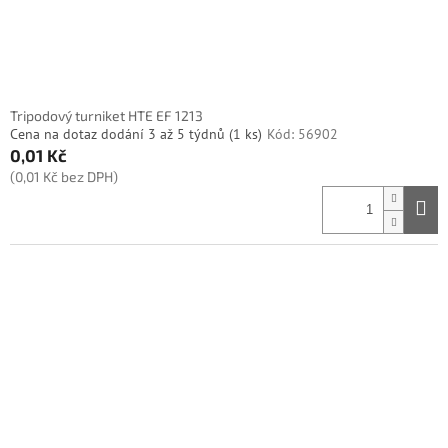
k
t
ů
Tripodový turniket HTE EF 1213
Cena na dotaz dodání 3 až 5 týdnů
(1 ks)
Kód:
56902
0,01 Kč
(0,01 Kč bez DPH)