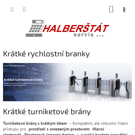
Přejít
NÁKUP
na
obsah
KOŠÍK
Krátké rychlostní branky
Krátké turniketové brány
Turniketové brány s krátkým tělem
– Kompaktní, ale robustní řízení
přístupu pro
prostředí s omezeným prostorem
.
Hlavní
vlastnosti
:
Prostorově úsporný design
a
vysoká hustota proudění