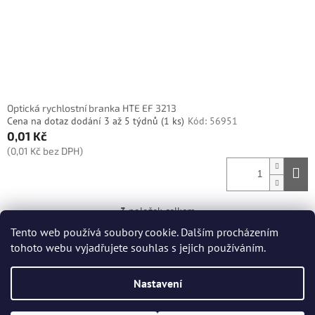
Optická rychlostní branka HTE EF 3213
Cena na dotaz dodání 3 až 5 týdnů
(1 ks)
Kód:
56951
0,01 Kč
(0,01 Kč bez DPH)
3
položek celkem
O
v
Tento web používá soubory cookie. Dalším procházením
l
Z
tohoto webu vyjadřujete souhlas s jejich používáním.
á
á
d
Vytvořil Shoptet
p
a
Nastavení
a
c
t
í