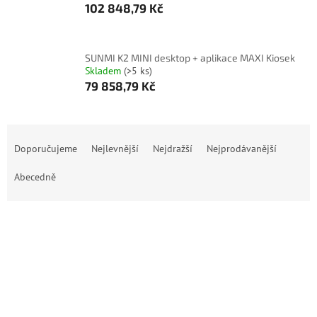
102 848,79 Kč
SUNMI K2 MINI desktop + aplikace MAXI Kiosek
Skladem
(>5 ks)
79 858,79 Kč
Ř
a
Doporučujeme
Nejlevnější
Nejdražší
Nejprodávanější
z
e
Abecedně
n
í
p
OTEVŘÍT FILTR
r
o
V
d
ý
u
p
k
i