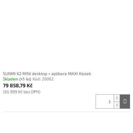
t
s
ů
p
r
o
d
u
k
t
ů
SUNMI K2 MINI desktop + aplikace MAXI Kiosek
Skladem
(>5 ks)
Kód:
20002
79 858,79 Kč
(65 999 Kč bez DPH)