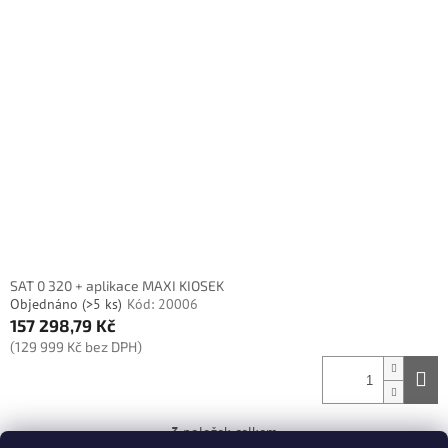
SAT 0 320 + aplikace MAXI KIOSEK
Objednáno
(>5 ks)
Kód:
20006
157 298,79 Kč
(129 999 Kč bez DPH)
3
položek celkem
O