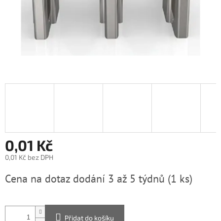
0,01 Kč
0,01 Kč bez DPH
Měrná
Cena na dotaz dodání 3 až 5 týdnů
(1 ks)
cena:
Přidat do košíku