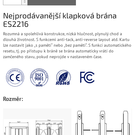
Nejprodávanější klapková brána
ES2216
Rozumná a spolehlivá konstrukce, nízká hlučnost, plynulý chod a
dlouhá životnost. S funkcemi anti-tack, anti-reverse layout atd. Kartu
lze nastavit jako „s pamětí“ nebo „bez paměti“. S funkcí automatického
resetu, tj. po přístupu k bráně se brána automaticky vrátí do
zamčeného stavu, pokud neprojde v nastaveném čase.
Rozměr: