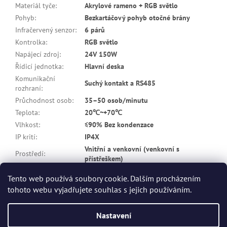
Materiál tyče
:
Akrylové rameno + RGB světlo
Pohyb
:
Bezkartáčový pohyb otočné brány
Infračervený senzor
:
6 párů
Kontrolka
:
RGB světlo
Napájecí zdroj
:
24V 150W
Řídicí jednotka
:
Hlavní deska
Komunikační
Suchý kontakt a RS485
rozhraní
:
Průchodnost osob
:
35–50 osob/minutu
Teplota
:
20℃~+70℃
Vlhkost
:
≤90% Bez kondenzace
IP krití
:
IP4X
Vnitřní a venkovní (venkovní s
Prostředí
:
přístřeškem)
Tento web používá soubory cookie. Dalším procházením
Z
tohoto webu vyjadřujete souhlas s jejich používáním.
á
Vytvořil Shoptet
p
Nastavení
a