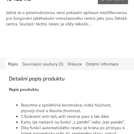
Jedná se o plnohodnotnou verzi pokladní aplikace modifikovanou
pro fungování jakéhokoliv volnočasového centra jako jsou Dětská
centra. Součástí těchto řešení je vždy několik...
ZOBRAZIT VŠECHNY SOUVISEJÍCÍ PRODUKTY
Popis
Související soubory (3)
Diskuze
Ostatní informace
Detailní popis produktu
Popis
produktu
Rozumná a spolehlivá konstrukce, nízká hlučnost,
plynulý chod a dlouhá životnost.
S funkcemi anti-tail, anti-reverse pass a tak dále.
Kartu lze nastavit na funkci „s pamětí“ nebo „bez paměti“.
Díky funkci automatického resetu se brána po přístupu k
bráně automaticky vrátí do zamčeného stavu, pokud