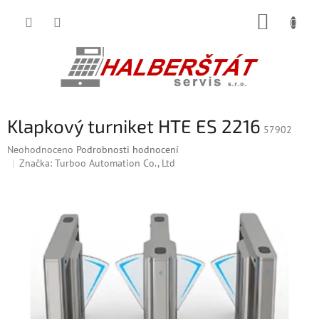
Přejít
NÁKUP
na
obsah
KOŠÍK
Klapkový turniket HTE ES 2216
57902
Průměrné
Neohodnoceno
Podrobnosti hodnocení
hodnocení
Značka:
Turboo Automation Co., Ltd
produktu
je
0,0
z
5
hvězdiček.