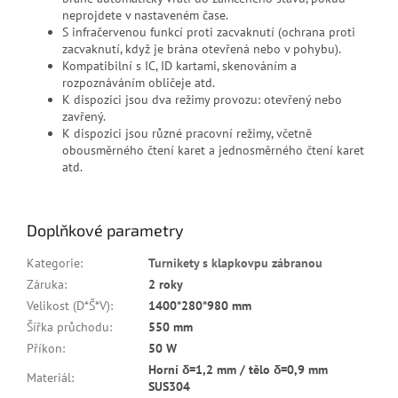
neprojdete v nastaveném čase.
S infračervenou funkcí proti zacvaknutí (ochrana proti
zacvaknutí, když je brána otevřená nebo v pohybu).
Kompatibilní s IC, ID kartami, skenováním a
rozpoznáváním obličeje atd.
K dispozici jsou dva režimy provozu: otevřený nebo
zavřený.
K dispozici jsou různé pracovní režimy, včetně
obousměrného čtení karet a jednosměrného čtení karet
atd.
Doplňkové parametry
Kategorie
:
Turnikety s klapkovpu zábranou
Záruka
:
2 roky
Velikost (D*Š*V)
:
1400*280*980 mm
Šířka průchodu
:
550 mm
Příkon
:
50 W
Horní δ=1,2 mm / tělo δ=0,9 mm
Materiál
:
SUS304