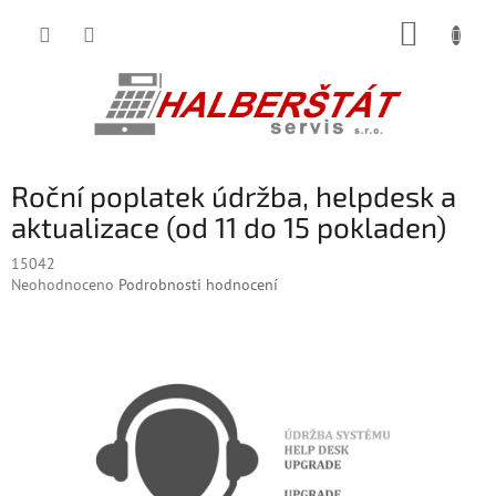
Přejít
NÁKUP
na
obsah
KOŠÍK
Roční poplatek údržba, helpdesk a
aktualizace (od 11 do 15 pokladen)
15042
Průměrné
Neohodnoceno
Podrobnosti hodnocení
hodnocení
produktu
je
0,0
z
5
hvězdiček.