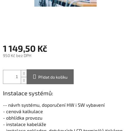
1 149,50 Kč
950 Kč bez DPH
Měrná
cena:
Přidat do košíku
Instalace systémů:
-- návrh systému, doporučení HW i SW vybavení
- cenová kalkulace
- obhlídka provozu
- instalace kabeláže
- instalace pokladen, dotykových LCD terminálů,tiskáren