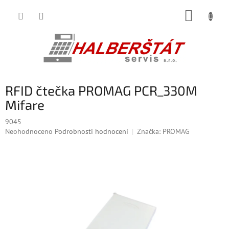
Přejít
NÁKUP
na
obsah
KOŠÍK
RFID čtečka PROMAG PCR_330M
Mifare
9045
Průměrné
Neohodnoceno
Podrobnosti hodnocení
Značka:
PROMAG
hodnocení
produktu
je
0,0
z
5
hvězdiček.