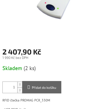
2 407,90 Kč
1 990 Kč bez DPH
Měrná
Skladem
(2 ks)
cena:
Přidat do košíku
RFID čtečka PROMAG PCR_330M