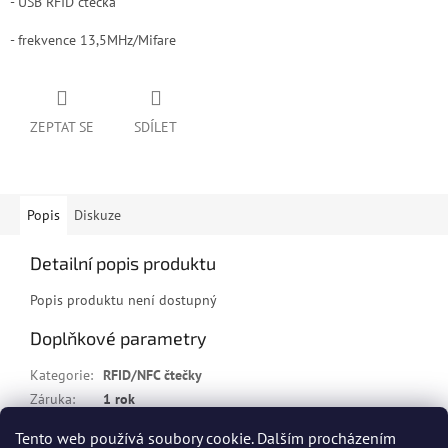
- USB RFID čtečka
- frekvence 13,5MHz/Mifare
ZEPTAT SE
SDÍLET
Popis
Diskuze
Detailní popis produktu
Popis produktu není dostupný
Doplňkové parametry
Kategorie
:
RFID/NFC čtečky
Záruka
:
1 rok
Tento web používá soubory cookie. Dalším procházením