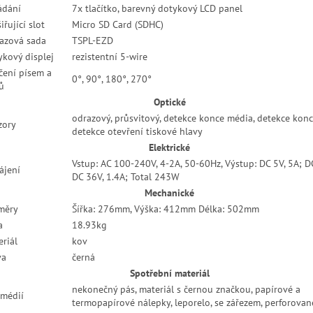
ádání
7x tlačítko, barevný dotykový LCD panel
iřující slot
Micro SD Card (SDHC)
kazová sada
TSPL-EZD
ykový displej
rezistentní 5-wire
čení písem a
0°, 90°, 180°, 270°
ů
Optické
odrazový, průsvitový, detekce konce média, detekce konc
zory
detekce otevření tiskové hlavy
Elektrické
Vstup: AC 100-240V, 4-2A, 50-60Hz, Výstup: DC 5V, 5A; D
ájení
DC 36V, 1.4A; Total 243W
Mechanické
měry
Šířka: 276mm, Výška: 412mm Délka: 502mm
a
18.93kg
riál
kov
va
černá
Spotřební materiál
nekonečný pás, materiál s černou značkou, papírové a
 médií
termopapírové nálepky, leporelo, se zářezem, perforované