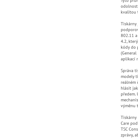
Tyto prům
odolnost
kvalitou 
Tiskárny
podporová
802.11 a
4.2, kter
kódy do 
(General
aplikací 
Správa t
modely t
reálném č
hlásit j
předem. U
mechanis
výměnu ti
Tiskárny
Care pod
TSC Conso
zprávy, a