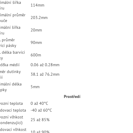
imální šířka
114mm
íru
imální průměr
203.2mm
ouče
imální šířka
20mm
íru
. průměr
90mm
ící pásky
 délka barvící
600m
ky
ušťka médií
0.06 až 0.28mm
měr dutinky
38.1 až 76.2mm
ií
imální délka
5mm
epky
Prostředí
vozní teplota
0 až 40°C
adovací teplota
-40 až 60°C
vozní vlhkost
25 až 85%
kondenzující)
adovací vlhkost
10 až 90%