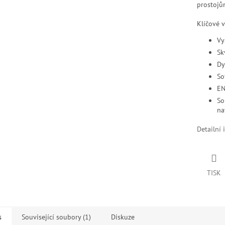
prostojů
Klíčové v
Vy
Sk
Dy
So
EN
So
na
Detailní 
TISK
s
Související soubory (1)
Diskuze