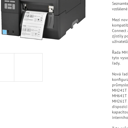
Seznamte
vzdálené 
Mezi nov
kompatib
Connect a
zjistily 
uživatel
Řada MH b
tyto vys
řady.
Nová řad
konfigura
průmyslo
MH241T s
MH641T s
MH261T s
dispozic
kapacito
interního