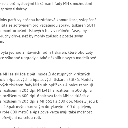
 se s průmyslovými tiskárnami řady MH s možnostmi
správy tiskárny
inky patří vylepšená bezdrátová komunikace, vylepšená
ilita se softwarem pro vzdálenou správu tiskáren SOTI
 monitorování tiskových hlav v reálném čase, aby se
poruchy dříve, než by mohly způsobit potíže svým
ům.
yla jednou z hlavních rodin tiskáren, které obdržely
oce výkonné upgrady a také několik nových modelů své
a MH se skládá z pěti modelů dostupných v různých
cích 4palcových a 6palcových tiskáren štítků. Modely
vých tiskáren řady MH s úhlopříčkou 4 palce zahrnují
 rozlišením 203 dpi, MH341T s rozlišením 300 dpi a
 rozlišením 600 dpi. 6palcová řada MH se skládá z
 rozlišením 203 dpi a MH361T s 300 dpi. Modely jsou k
i s 4,3palcovým barevným dotykovým LCD displejem,
u role 600 metrů a 4palcové verze mají také možnost
 převíjení na celou roli.