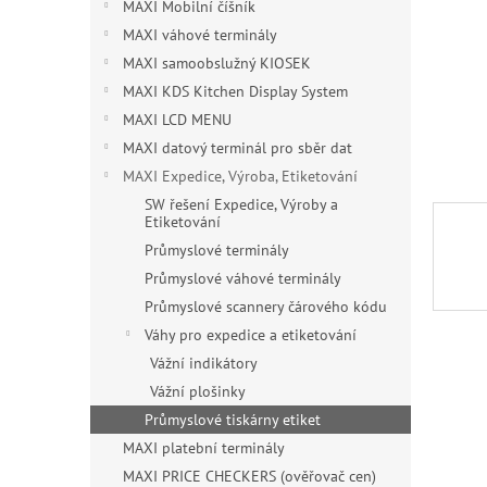
n
MAXI Mobilní číšník
e
MAXI váhové terminály
l
MAXI samoobslužný KIOSEK
MAXI KDS Kitchen Display System
MAXI LCD MENU
MAXI datový terminál pro sběr dat
MAXI Expedice, Výroba, Etiketování
SW řešení Expedice, Výroby a
Etiketování
Průmyslové terminály
Průmyslové váhové terminály
Průmyslové scannery čárového kódu
Váhy pro expedice a etiketování
Vážní indikátory
Vážní plošinky
Průmyslové tiskárny etiket
MAXI platební terminály
MAXI PRICE CHECKERS (ověřovač cen)