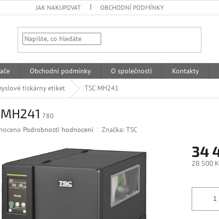
JAK NAKUPOVAT
OBCHODNÍ PODMÍNKY
HLEDAT
ače
Obchodní podmínky
O společnosti
Kontakty
yslové tiskárny etiket
TSC MH241
 MH241
780
né
noceno
Podrobnosti hodnocení
Značka:
TSC
ní
34 
u
28 500 K
Měrná
cena:
k.