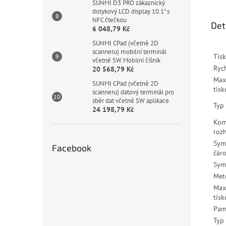
SUNMI D3 PRO zákaznický
dotykový LCD display 10.1" s
NFC čtečkou
Det
6 048,79 Kč
SUNMI CPad (včetně 2D
scanneru) mobilní terminál
Tisk
včetně SW Mobilní číšník
Rych
20 568,79 Kč
Max
SUNMI CPad (včetně 2D
tisk
scanneru) datový terminál pro
sběr dat včetně SW aplikace
Typ 
24 198,79 Kč
Kom
roz
Sym
Facebook
čár
Sym
Met
Max
tisk
Pam
Typ