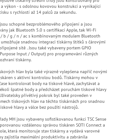
yslové tiskárny střední třídy jsou konstruovány pro
 a výkon - s odolnou kovovou konstrukcí a vynikající
tisku s rychlostí až 14 palců za sekundu.
 jsou schopné bezproblémového připojení a jsou
ny jak Bluetooth 5.0 s certifikací Apple, tak Wi-Fi
 / b / g / n / ac s kombinovaným modulem Bluetooth
ý umožňuje snadnou integraci tiskárny štítků s čárovými
připojené sítě . Jsou také vybaveny portem GPIO
 Purpose Input / Output) pro programování různých
rozhraní tiskárny.
iskových hlav byla také výrazně vylepšena napříč novými
iskáren s aktivní kontrolou bodů. Tiskárny mohou v
ase kontrolovat body na tiskové hlavě, zachytávat a
akékoli špatné body a předcházet poruchám tiskové hlavy
živatelsky přívětivý pokrok byl také proveden v
mech tiskových hlav na těchto tiskárnách pro snadnou
skové hlavy a válce bez použití nástrojů.
 řady MH jsou vybaveny sofistikovanou funkcí TSC Sense
porovanou vzdálenou správou tiskáren SOTI Connect a
le, která monitoruje stav tiskárny a vydává varovné
by zajistila maximální produktivitu a zabránila