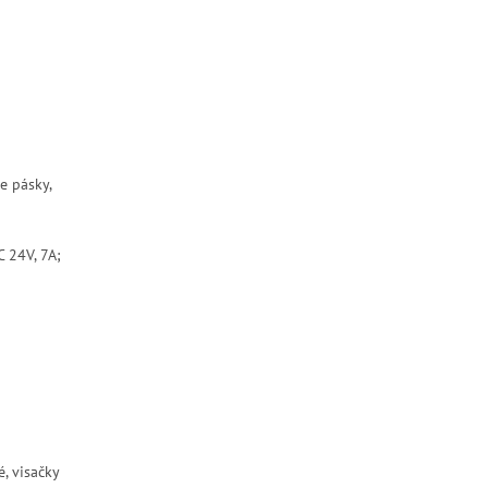
e pásky,
C 24V, 7A;
, visačky