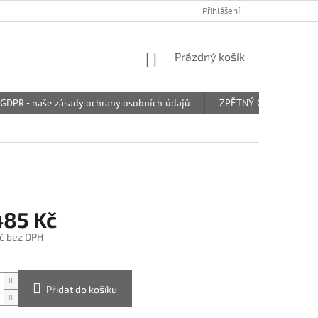
Přihlášení
NÁKUPNÍ
Prázdný košík
KOŠÍK
GDPR - naše zásady ochrany osobních údajů
ZPĚTNÝ ODBĚR ODPAD
485 Kč
č bez DPH
Přidat do košíku