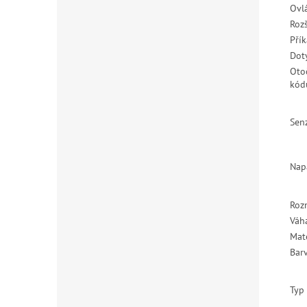
Ovl
Rozš
Pří
Dot
Oto
kód
Sen
Nap
Roz
Váh
Mate
Bar
Typ