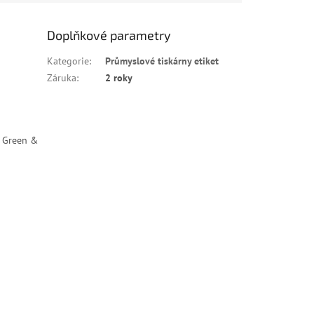
Doplňkové parametry
Kategorie
:
Průmyslové tiskárny etiket
Záruka
:
2 roky
s Green &