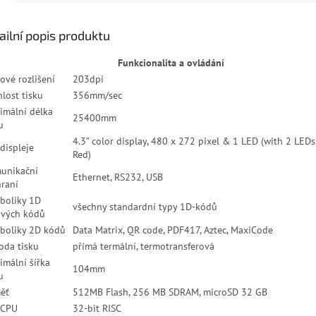
ailní popis produktu
Funkcionalita a ovládání
ové rozlišení
203dpi
lost tisku
356mm/sec
imální délka
25400mm
u
4.3” color display, 480 x 272 pixel & 1 LED (with 2 LED
displeje
Red)
unikační
Ethernet, RS232, USB
hraní
boliky 1D
všechny standardní typy 1D-kódů
ových kódů
boliky 2D kódů
Data Matrix, QR code, PDF417, Aztec, MaxiCode
oda tisku
přímá termální, termotransferová
imální šířka
104mm
u
ěť
512MB Flash, 256 MB SDRAM, microSD 32 GB
 CPU
32-bit RISC