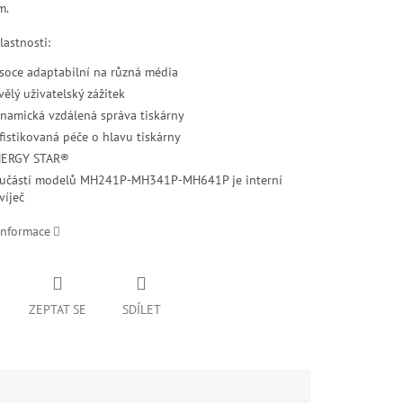
m.
lastnosti:
soce adaptabilní na různá média
vělý uživatelský zážitek
namická vzdálená správa tiskárny
fistikovaná péče o hlavu tiskárny
ERGY STAR®
učástí modelů MH241P-MH341P-MH641P je interní
víječ
informace
ZEPTAT SE
SDÍLET