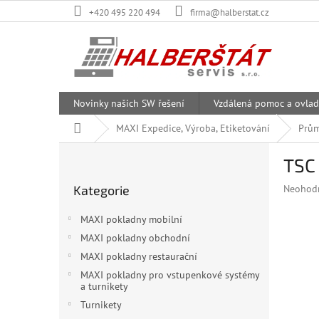
Přejít
+420 495 220 494
firma@halberstat.cz
na
obsah
Novinky našich SW řešení
Vzdálená pomoc a ovlad
Domů
MAXI Expedice, Výroba, Etiketování
Prům
P
TSC
o
Přeskočit
s
Průměr
Kategorie
Neohod
kategorie
t
hodnoce
r
produkt
MAXI pokladny mobilní
a
je
MAXI pokladny obchodní
n
0,0
z
MAXI pokladny restaurační
n
5
í
MAXI pokladny pro vstupenkové systémy
hvězdiče
a turnikety
p
a
Turnikety