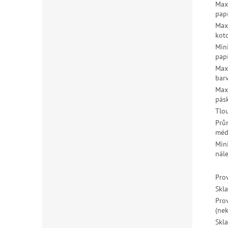
Max
pap
Max
kot
Min
pap
Max
barv
Max.
pás
Tlo
Prů
méd
Min
nál
Pro
Skl
Pro
(ne
Skl