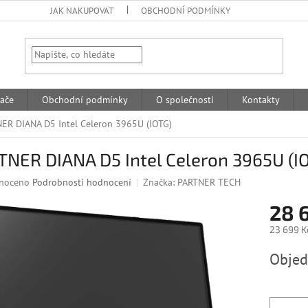
JAK NAKUPOVAT
OBCHODNÍ PODMÍNKY
HLEDAT
ače
Obchodní podmínky
O společnosti
Kontakty
ER DIANA D5 Intel Celeron 3965U (IOTG)
TNER DIANA D5 Intel Celeron 3965U (I
né
noceno
Podrobnosti hodnocení
Značka:
PARTNER TECH
ní
28 
u
23 699 K
Měrná
Obje
cena:
k.