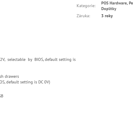
POS Hardware, Per
Kategorie
:
Doplňky
Záruka
:
3 roky
selectable by BIOS, default setting is
ash drawers
S, default setting is DC 0V)
SB