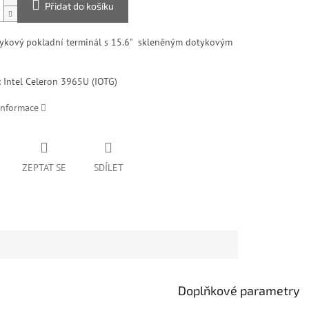
Přidat do košíku
ykový pokladní terminál s 15.6" skleněným dotykovým
: Intel Celeron 3965U (IOTG)
informace
ZEPTAT SE
SDÍLET
Doplňkové parametry