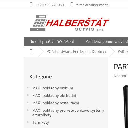
Přejít
+420 495 220 494
firma@halberstat.cz
na
obsah
Novinky našich SW řešení
Vzdálená pomoc a ovlad
Domů
POS Hardware, Periferie a Doplňky
PARTN
P
PAR
o
Přeskočit
s
Průměr
Kategorie
Neohod
kategorie
t
hodnoce
r
produkt
MAXI pokladny mobilní
a
je
MAXI pokladny obchodní
n
0,0
z
MAXI pokladny restaurační
n
5
í
MAXI pokladny pro vstupenkové systémy
hvězdiče
a turnikety
p
a
Turnikety