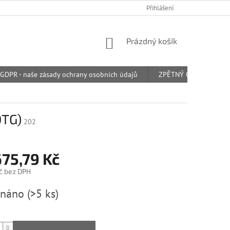
Přihlášení
NÁKUPNÍ
Prázdný košík
KOŠÍK
GDPR - naše zásady ochrany osobních údajů
ZPĚTNÝ ODBĚR ODPAD
OTG)
202
675,79 Kč
č bez DPH
dnáno
(>5 ks)