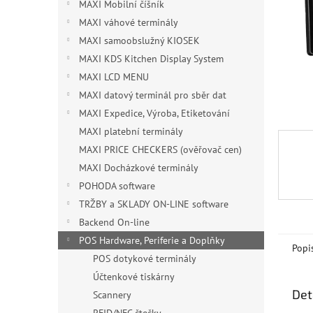
n
MAXI Mobilní číšník
e
MAXI váhové terminály
l
MAXI samoobslužný KIOSEK
MAXI KDS Kitchen Display System
MAXI LCD MENU
MAXI datový terminál pro sběr dat
MAXI Expedice, Výroba, Etiketování
MAXI platební terminály
MAXI PRICE CHECKERS (ověřovač cen)
MAXI Docházkové terminály
POHODA software
TRŽBY a SKLADY ON-LINE software
Backend On-line
POS Hardware, Periferie a Doplňky
Popi
POS dotykové terminály
Účtenkové tiskárny
Det
Scannery