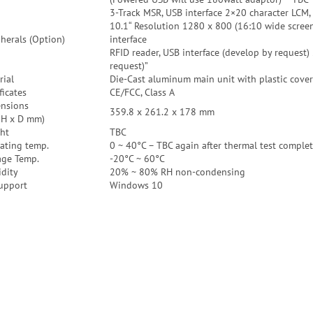
3-Track MSR, USB interface 2×20 character LCM,
10.1“ Resolution 1280 x 800 (16:10 wide screen)
pherals (Option)
interface
RFID reader, USB interface (develop by request)
request)”
rial
Die-Cast aluminum main unit with plastic cover
ficates
CE/FCC, Class A
nsions
359.8 x 261.2 x 178 mm
 H x D mm)
ht
TBC
ating temp.
0 ~ 40°C – TBC again after thermal test comple
age Temp.
-20°C ~ 60°C
dity
20% ~ 80% RH non-condensing
upport
Windows 10