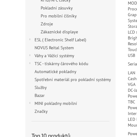
RFID/NFC čtečky
MOD
Pokladní zásuvky
Proc
Grap
Pro mobilní číšníky
Syst
Zdroje
Stor
Zákaznické displaye
LCD 
Brig
ESL ( Electronic Shelf Label)
Reso
NOVUS Reital System
Touc
USB
Váhy a Vážící systémy
TSC - tiskárny čárového kódu
Seria
Automatické pokladny
LAN
Cash
Spotřební materiál pro pokladní systémy
VGA
Služby
DC-J
Bazar
Powe
TBC
MINI pokladny mobilní
Powe
Značky
Inte
LED 
Moun
Powe
Top 10 produktů