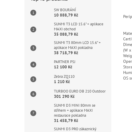
SW BOURÁNÍ
10 888,79 Kč
Peri
SUNMI T3 LCD 15.6" + aplikace
MAXI obchod
Mate
35 088,79 Kč
Certi
SUNMI T3 80mm LCD 15.6" +
Dime
aplikace MAXI pokladna
(W x
38 718,79 Kč
Weig
Oper
PARTNER P5J
Stor
12 100 Kč
Humi
Zebra ZQ110
OS s
1 210 Kč
TURBOO EURO DB 210 Outdoor
301 290 Kč
SUNMI D3 MINI 80mm se
střihem + aplikace MAXI
restaurace pokladna
31 458,79 Kč
SUNMI D3 PRO zákaznický