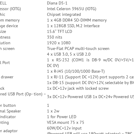
ELL
Diana D5-1
essor (IOTG)
Intel Celeron 3965U (IOTG)
hic
Chipset integrated
em memory
1 x 4GB DDR4 SO-DIMM memory
age device
1 x 128GB SSD, M.2 Interface
size
15.6“ TFT LCD
htness
350 nits
lution
1920 x 1080
h screen
True-Flat PCAP multi-touch screen
4 x USB 3.0, 5 x USB 2.0
1 x RS-232 (COM1 is DB-9 w/DC 0V/+5V/+12V, 
l Port
DC 0V)
1 x R-J45 (10/100/1000 Base-T)
 drawer
1 x RJ-11 (Support DC +12V) port supports 2 c
1x DB-15 (support DC 0V/+12V, selectable by BIO
ack
1x DC+12v jack with locked screw
red USB Port (Op- tion) –
3x DC+12v Powered USB 1x DC+24v Powered U
r button
1
rnal Speaker
1 x 2w
Indicator
1 for Power LED
ting
VESA mount 75 x 75
60W/DC+12v input
r adaptor
(Powered USB will use 180watt adaptor) – TBC