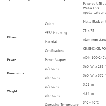
Powered USB a
Waiter Lock
Apollo Lake and
Matte Black or 
Colors
75 x 75
VESA Mounting
Others
Aluminum stand 
Material
CB, EMC (CE, FCC
Certifications
AC-In 100~240V
Power
Power Adapter
360 (W) x 285 (
w/o stand
Dimensions
360 (W) x 372 (
with stand
3.02 kg
w/o stand
Weight
4.94 kg
with stand
5°C ~ 40°C
Operating Temperature