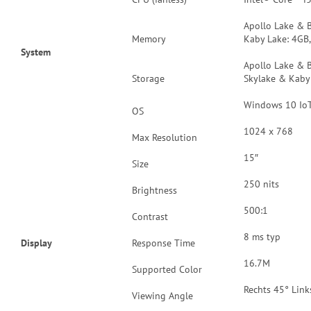
Apollo Lake & B
Memory
Kaby Lake: 4GB
System
Apollo Lake & 
Storage
Skylake & Kaby
Windows 10 IoT 
OS
1024 x 768
Max Resolution
15″
Size
250 nits
Brightness
500:1
Contrast
8 ms typ
Display
Response Time
16.7M
Supported Color
Rechts 45° Lin
Viewing Angle