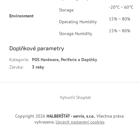
-20°C ~ 60°C
Storage
Environment
15% ~ 80%
Operating Humidity
15% ~ 80%
Storage Humidity
Doplňkové parametry
Kategorie
:
POS Hardware, Periferie a Doplňky
Záruka
:
3 roky
Z
á
Vytvořil Shoptet
p
a
t
Copyright 2026
HALBERŠTÁT - servis, s.r.o.
. Všechna práva
í
vyhrazena.
Upravit nastavení cookies