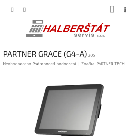
Přejít
NÁKUP
na
obsah
KOŠÍK
PARTNER GRACE (G4-A)
205
Průměrné
Neohodnoceno
Podrobnosti hodnocení
Značka:
PARTNER TECH
hodnocení
produktu
je
0,0
z
5
hvězdiček.