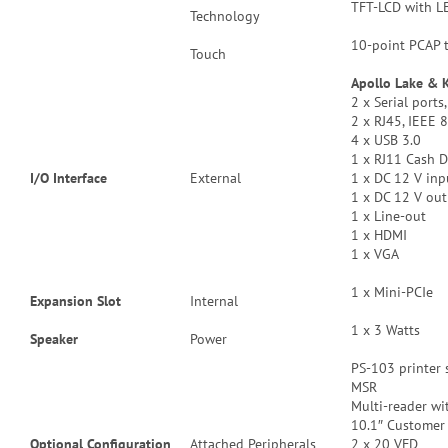
TFT-LCD with L
Technology
10-point PCAP 
Touch
Apollo Lake & 
2 x Serial port
2 x RJ45, IEEE
4 x USB 3.0
1 x RJ11 Cash D
I/O Interface
External
1 x DC 12 V inp
1 x DC 12 V out
1 x Line-out
1 x HDMI
1 x VGA
1 x Mini-PCIe
Expansion Slot
Internal
1 x 3 Watt
s
Speaker
Power
PS-103 printer
MSR
Multi-reader wi
10.1″ Customer 
Optional Configuration
Attached Peripherals
2 x 20 VFD