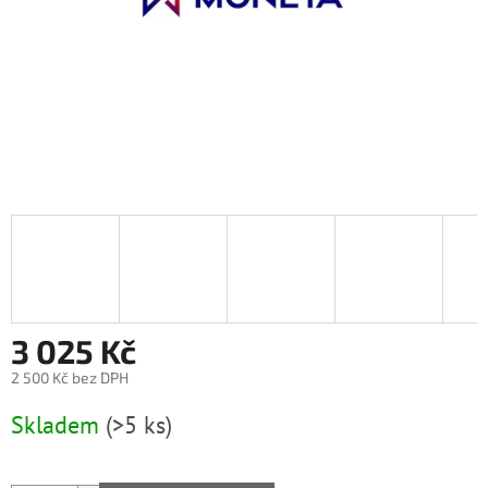
3 025 Kč
2 500 Kč bez DPH
Měrná
Skladem
(>5 ks)
cena: