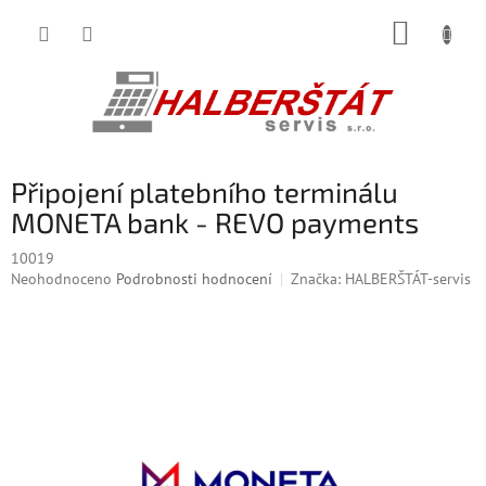
Přejít
NÁKUP
na
obsah
KOŠÍK
Připojení platebního terminálu
MONETA bank - REVO payments
10019
Průměrné
Neohodnoceno
Podrobnosti hodnocení
Značka:
HALBERŠTÁT-servis
hodnocení
produktu
je
0,0
z
5
hvězdiček.