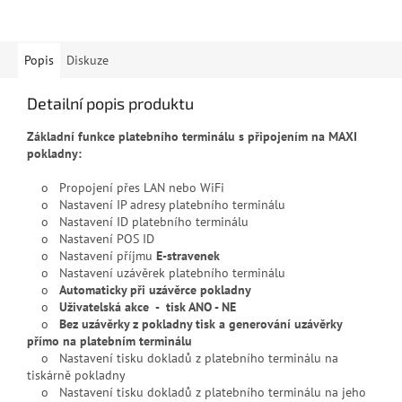
Popis
Diskuze
Detailní popis produktu
Základní funkce platebního terminálu s připojením na MAXI
pokladny:
o Propojení přes LAN nebo WiFi
o Nastavení IP adresy platebního terminálu
o Nastavení ID platebního terminálu
o Nastavení POS ID
o Nastavení příjmu
E-stravenek
o Nastavení uzávěrek platebního terminálu
o
Automaticky při uzávěrce pokladny
o
Uživatelská akce - tisk ANO - NE
o
Bez uzávěrky z pokladny tisk a generování uzávěrky
přímo na platebním terminálu
o Nastavení tisku dokladů z platebního terminálu na
tiskárně pokladny
o Nastavení tisku dokladů z platebního terminálu na jeho