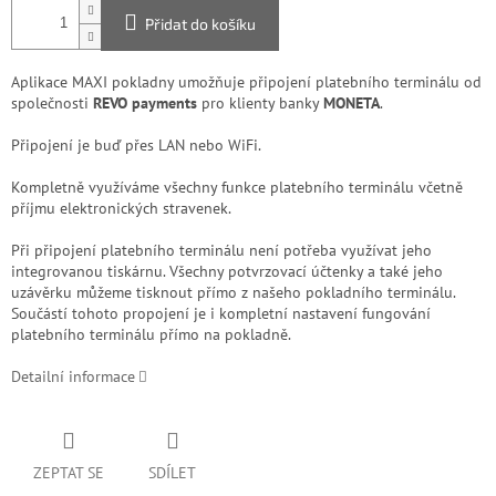
Přidat do košíku
Aplikace MAXI pokladny umožňuje připojení platebního terminálu od
společnosti
REVO payments
pro klienty banky
MONETA
.
Připojení je buď přes LAN nebo WiFi.
Kompletně využíváme všechny funkce platebního terminálu včetně
příjmu elektronických stravenek.
Při připojení platebního terminálu není potřeba využívat jeho
integrovanou tiskárnu. Všechny potvrzovací účtenky a také jeho
uzávěrku můžeme tisknout přímo z našeho pokladního terminálu.
Součástí tohoto propojení je i kompletní nastavení fungování
platebního terminálu přímo na pokladně.
Detailní informace
ZEPTAT SE
SDÍLET