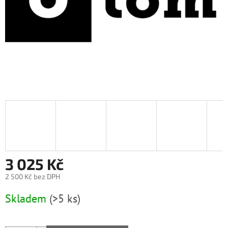
3 025 Kč
2 500 Kč bez DPH
Měrná
Skladem
(>5 ks)
cena: