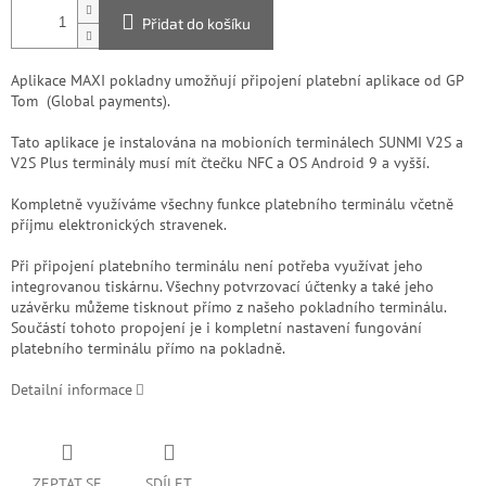
Přidat do košíku
Aplikace MAXI pokladny umožňují připojení platební aplikace od GP
Tom (Global payments).
Tato aplikace je instalována na mobioních terminálech SUNMI V2S a
V2S Plus terminály musí mít čtečku NFC a OS Android 9 a vyšší.
Kompletně využíváme všechny funkce platebního terminálu včetně
příjmu elektronických stravenek.
Při připojení platebního terminálu není potřeba využívat jeho
integrovanou tiskárnu. Všechny potvrzovací účtenky a také jeho
uzávěrku můžeme tisknout přímo z našeho pokladního terminálu.
Součástí tohoto propojení je i kompletní nastavení fungování
platebního terminálu přímo na pokladně.
Detailní informace
ZEPTAT SE
SDÍLET