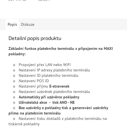
Popis
Diskuze
Detailní popis produktu
Základní funkce platebního terminálu s připojením na MAXI
pokladny:
o Propojení přes LAN nebo WiFi
o Nastavení IP adresy platebního terminálu
o Nastavení ID platebního terminálu
o Nastavení POS ID
o Nastavení příjmu
E-stravenek
o Nastavení uzávěrek platebního terminálu
o
Automaticky při uzávěrce pokladny
o
Uživatelská akce - tisk ANO - NE
o
Bez uzávěrky z pokladny tisk a generování uzávěrky
přímo na platebním terminálu
o Nastavení tisku dokladů z platebního terminálu na
tiskárně pokladny