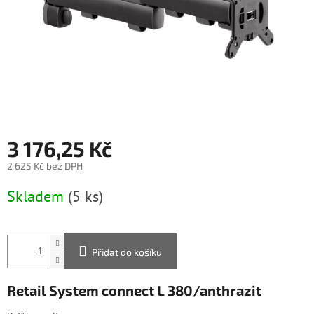
3 176,25 Kč
2 625 Kč bez DPH
Měrná
Skladem
(5 ks)
cena:
Přidat do košíku
Retail System connect L 380/anthrazit