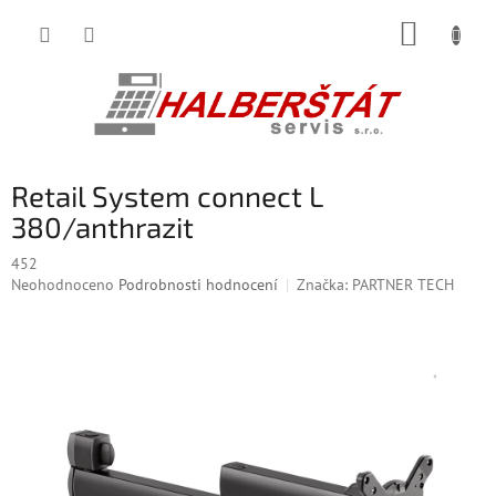
Přejít
NÁKUP
na
obsah
KOŠÍK
Retail System connect L
380/anthrazit
452
Průměrné
Neohodnoceno
Podrobnosti hodnocení
Značka:
PARTNER TECH
hodnocení
produktu
je
0,0
z
5
hvězdiček.