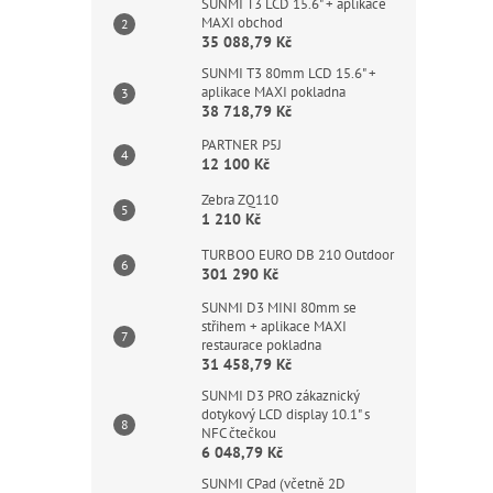
SUNMI T3 LCD 15.6" + aplikace
MAXI obchod
35 088,79 Kč
SUNMI T3 80mm LCD 15.6" +
aplikace MAXI pokladna
38 718,79 Kč
PARTNER P5J
12 100 Kč
Zebra ZQ110
1 210 Kč
TURBOO EURO DB 210 Outdoor
301 290 Kč
SUNMI D3 MINI 80mm se
střihem + aplikace MAXI
restaurace pokladna
31 458,79 Kč
SUNMI D3 PRO zákaznický
dotykový LCD display 10.1" s
NFC čtečkou
6 048,79 Kč
SUNMI CPad (včetně 2D