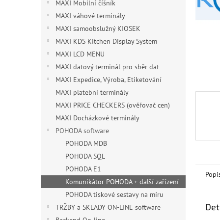
n
MAXI Mobilní číšník
e
MAXI váhové terminály
l
MAXI samoobslužný KIOSEK
MAXI KDS Kitchen Display System
MAXI LCD MENU
MAXI datový terminál pro sběr dat
MAXI Expedice, Výroba, Etiketování
MAXI platební terminály
MAXI PRICE CHECKERS (ověřovač cen)
MAXI Docházkové terminály
POHODA software
POHODA MDB
POHODA SQL
POHODA E1
Popi
Komunikátor POHODA + další zařízení
POHODA tiskové sestavy na míru
Det
TRŽBY a SKLADY ON-LINE software