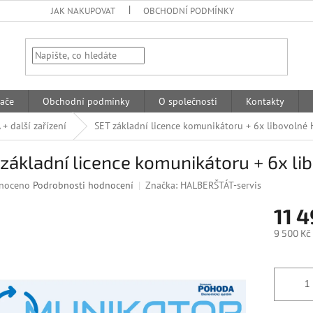
JAK NAKUPOVAT
OBCHODNÍ PODMÍNKY
HLEDAT
ače
Obchodní podmínky
O společnosti
Kontakty
 další zařízení
SET základní licence komunikátoru + 6x libovolné 
základní licence komunikátoru + 6x li
né
noceno
Podrobnosti hodnocení
Značka:
HALBERŠTÁT-servis
ní
11 4
u
9 500 Kč
Měrná
cena:
k.