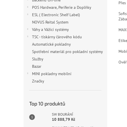
Backend On-line
Přes
POS Hardware, Periferie a Doplňky
Sofi
ESL ( Electronic Shelf Label)
Zába
NOVUS Reital System
Váhy a Vážící systémy
MAXI
TSC - tiskárny čárového kódu
Etik
Automatické pokladny
Mobi
Spotřební materiál pro pokladní systémy
Služby
Ověř
Bazar
MINI pokladny mobilní
Značky
Top 10 produktů
SW BOURÁNÍ
10 888,79 Kč