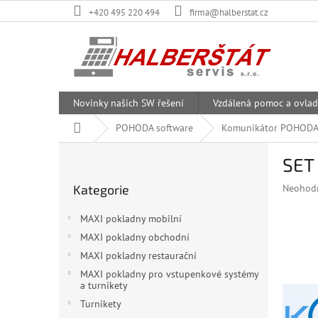
Přejít
+420 495 220 494
firma@halberstat.cz
na
obsah
Novinky našich SW řešení
Vzdálená pomoc a ovlad
Domů
POHODA software
Komunikátor POHODA +
P
SET 
o
Přeskočit
s
Průměr
Kategorie
Neohod
kategorie
t
hodnoce
r
produkt
MAXI pokladny mobilní
a
je
MAXI pokladny obchodní
n
0,0
z
MAXI pokladny restaurační
n
5
í
MAXI pokladny pro vstupenkové systémy
hvězdiče
a turnikety
p
a
Turnikety