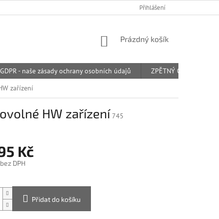
Přihlášení
NÁKUPNÍ
Prázdný košík
KOŠÍK
GDPR - naše zásady ochrany osobních údajů
ZPĚTNÝ ODBĚR ODPAD
HW zařízení
bovolné HW zařízení
745
95 Kč
 bez DPH
Přidat do košíku