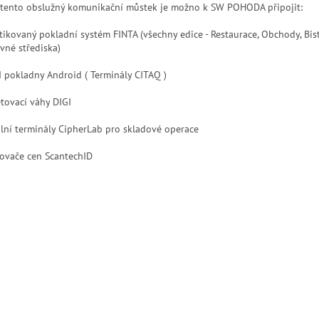
 tento obslužný komunikační můstek je možno k SW POHODA připojit:
stikovaný pokladní systém FINTA (všechny edice - Restaurace, Obchody, Bist
vné střediska)
 pokladny Android ( Terminály CITAQ )
etovací váhy DIGI
lní terminály CipherLab pro skladové operace
ovače cen ScantechID