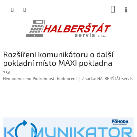
Přejít
NÁKUP
na
obsah
KOŠÍK
Rozšíření komunikátoru o další
pokladní místo MAXI pokladna
736
Průměrné
Neohodnoceno
Podrobnosti hodnocení
Značka:
HALBERŠTÁT-servis
hodnocení
produktu
je
0,0
z
5
hvězdiček.