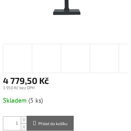
4 779,50 Kč
3 950 Kč bez DPH
Měrná
Skladem
(5 ks)
cena:
Přidat do košíku