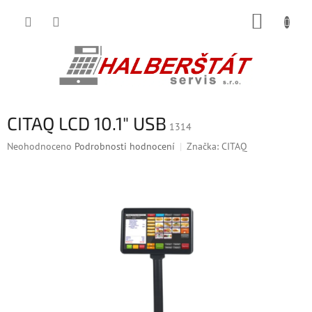
Přejít
NÁKUP
na
obsah
KOŠÍK
CITAQ LCD 10.1" USB
1314
Průměrné
Neohodnoceno
Podrobnosti hodnocení
Značka:
CITAQ
hodnocení
produktu
je
0,0
z
5
hvězdiček.