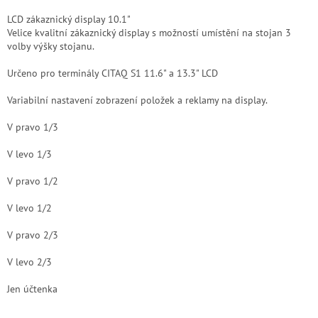
LCD zákaznický display 10.1"
Velice kvalitní zákaznický display s možností umístění na stojan 3
volby výšky stojanu.
Určeno pro terminály CITAQ S1 11.6" a 13.3" LCD
Variabilní nastavení zobrazení položek a reklamy na display.
V pravo 1/3
V levo 1/3
V pravo 1/2
V levo 1/2
V pravo 2/3
V levo 2/3
Jen účtenka