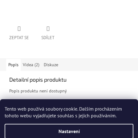
ZEPTAT SE
SDÍLET
Popis
Videa (2)
Diskuze
Detailní popis produktu
Popis produktu není dostupný
Tento web používá soubory cookie. Dalším procházením
Z
tohoto webu vyjadřujete souhlas s jejich používáním.
á
Vytvořil Shoptet
p
Nastavení
a