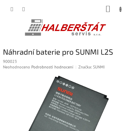
Přejít
NÁKUP
na
obsah
KOŠÍK
Náhradní baterie pro SUNMI L2S
900023
Průměrné
Neohodnoceno
Podrobnosti hodnocení
Značka:
SUNMI
hodnocení
produktu
je
0,0
z
5
hvězdiček.