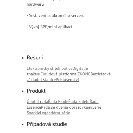
hardwaru
- Sestavení soukromého serveru
- Vývoj APP/mini aplikací
Řešení
Elektronický štítek police
Digitální
značení
Cloudová platforma ZKONG
Bezdrátová
základní stanice
Příslušenství
Produkt
Údolní řada
Řada Blade
Řada Shield
Řada
Essence
Řada se dvěma obrazovkami
Série
Sparkle
Legendární série
Případová studie