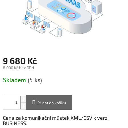
9 680 Kč
8 000 Kč bez DPH
Měrná
Skladem
(5 ks)
cena:
Přidat do košíku
Cena za komunikační můstek XML/CSV k verzi
BUSINESS.