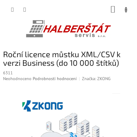
Přejít
NÁKUP
na
obsah
KOŠÍK
Roční licence můstku XML/CSV k
verzi Business (do 10 000 štítků)
6311
Průměrné
Neohodnoceno
Podrobnosti hodnocení
Značka:
ZKONG
hodnocení
produktu
je
0,0
z
5
hvězdiček.