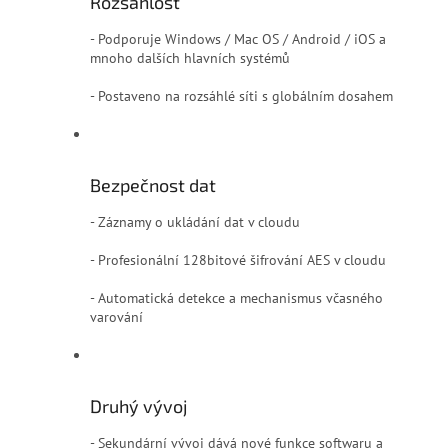
Rozsáhlost
- Podporuje Windows / Mac OS / Android / iOS a
mnoho dalších hlavních systémů
- Postaveno na rozsáhlé síti s globálním dosahem
Bezpečnost dat
- Záznamy o ukládání dat v cloudu
- Profesionální 128bitové šifrování AES v cloudu
- Automatická detekce a mechanismus včasného
varování
Druhý vývoj
- Sekundární vývoj dává nové funkce softwaru a